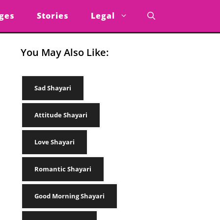
ges
Stories
Legal
You May Also Like:
Sad Shayari
Attitude Shayari
Love Shayari
Romantic Shayari
Good Morning Shayari