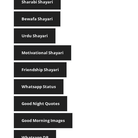
Sharabi Shayari
Bewafa Shayari
Urdu Shayari
Motivational Shayari
Friendship Shayari
Whatsapp Status
Good Night Quotes
Good Morning Images
Whatsapp DP