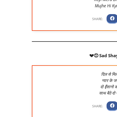
Mujhe Hi Ky
💔😞 Sad Sha
दिल से मिले
प्यार के जज
दो इँसानो क
साथ बैठे दो प