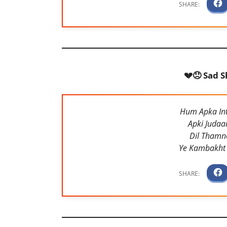
💔😞 Sad S
Hum Apka Int
Apki Judaa
Dil Thamne
Ye Kambakht 