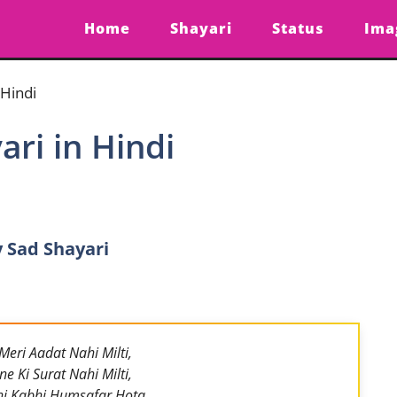
Home
Shayari
Status
Ima
 Hindi
ri in Hindi
 Sad Shayari
Meri Aadat Nahi Milti,
e Ki Surat Nahi Milti,
hi Kabhi Humsafar Hota,