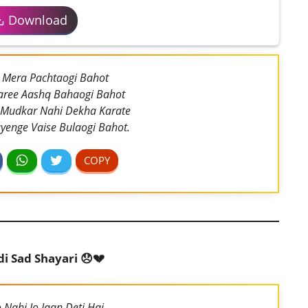
Download
l Mera Pachtaogi Bahot
ree Aashq Bahaogi Bahot
 Mudkar Nahi Dekha Karate
yenge Vaise Bulaogi Bahot.
di Sad Shayari 😞💔
Nahi Jo Jaan Deti Hai,