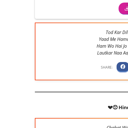
Tod Kar Di
Yaad Me Hama
Ham Wo Hai Jo
Lautkar Naa Aa
💔😞 Hin
Chahat Wo 