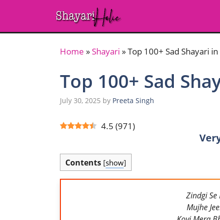
Skip
to
content
Home
»
Shayari
»
Top 100+ Sad Shayari in
Top 100+ Sad Shaya
July 30, 2025
by
Preeta Singh
4.5
(
971
)
Very
Contents
[
show
]
Zindgi Se 
Mujhe Jeen
Koyi Mera B