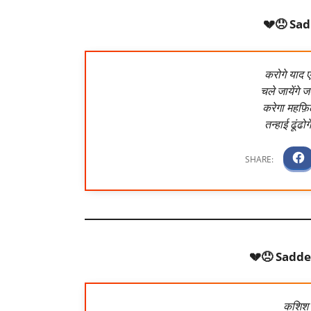
💔😞 Sad
करोगे याद 
चले जायेंगे
करेगा महफ़िल
तन्हाई ढूंढो
💔😞 Sadde
कशिश तो 