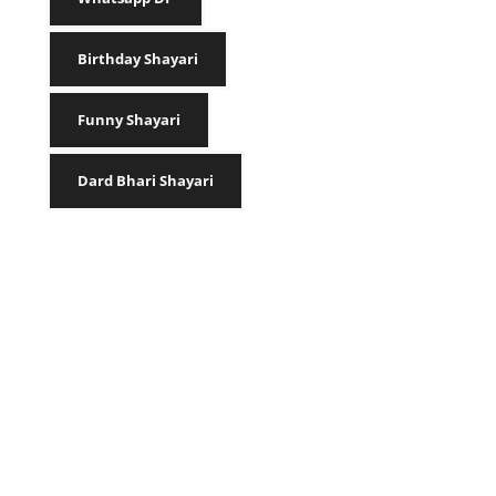
Birthday Shayari
Funny Shayari
Dard Bhari Shayari