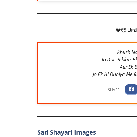
💔😞 Urd
Khush Na
Jo Dur Rehkar B
Aur Ek 
Jo Ek Hi Duniya Me R
Sad Shayari Images