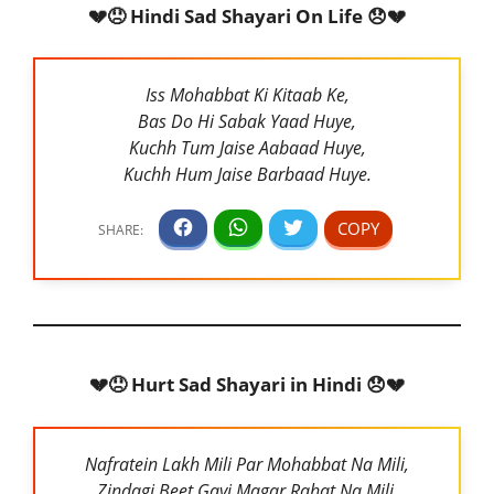
💔😞 Hindi Sad Shayari On Life 😞💔
Iss Mohabbat Ki Kitaab Ke,
Bas Do Hi Sabak Yaad Huye,
Kuchh Tum Jaise Aabaad Huye,
Kuchh Hum Jaise Barbaad Huye.
💔😞 Hurt Sad Shayari in Hindi 😞💔
Nafratein Lakh Mili Par Mohabbat Na Mili,
Zindagi Beet Gayi Magar Rahat Na Mili,