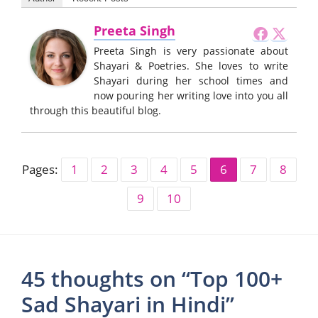
Preeta Singh
Preeta Singh is very passionate about
Shayari & Poetries. She loves to write
Shayari during her school times and
now pouring her writing love into you all
through this beautiful blog.
Pages:
1
2
3
4
5
6
7
8
9
10
45 thoughts on “Top 100+
Sad Shayari in Hindi”