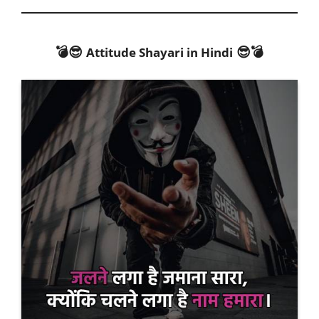
💣😎
😎💣
Attitude Shayari in Hindi