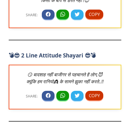
किसी के बाप से डरते नहीं !😈
💣😎 2 Line Attitude Shayari 😎💣
😏 बादशाह नहीं बाजीगर से पहचानते है लोग,😈
क्यूंकि हम रानियो👸 के सामने झुका नहीं करते..!!