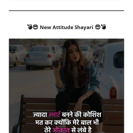
💣😎
😎💣
New Attitude Shayari