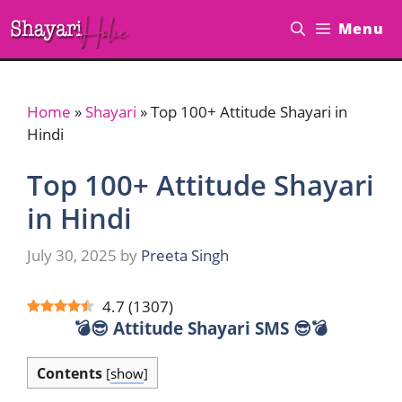
Skip
Menu
to
content
Home
»
Shayari
»
Top 100+ Attitude Shayari in
Hindi
Top 100+ Attitude Shayari
in Hindi
July 30, 2025
by
Preeta Singh
4.7
(
1307
)
💣😎 Attitude Shayari SMS 😎💣
Contents
[
show
]