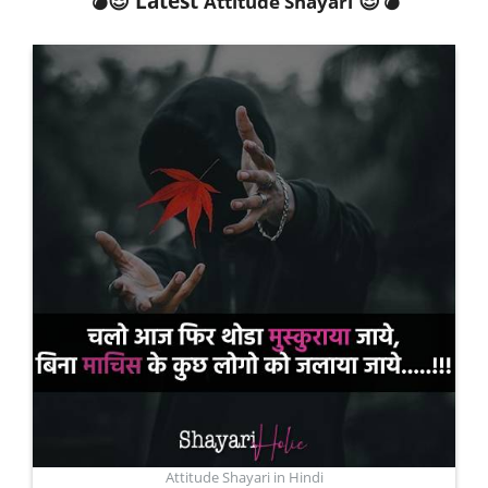
💣😎 Latest
😎💣
Attitude Shayari
Attitude Shayari in Hindi