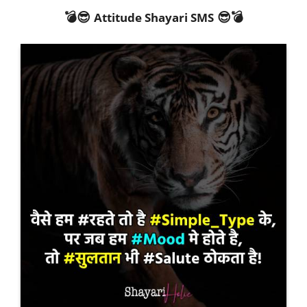
💣😎
😎💣
Attitude Shayari SMS