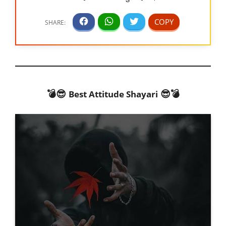
💣😎
😎💣
Best Attitude Shayari