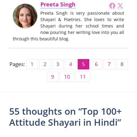
Preeta Singh
Preeta Singh is very passionate about
Shayari & Poetries. She loves to write
Shayari during her school times and
now pouring her writing love into you all
through this beautiful blog.
Pages:
1
2
3
4
5
6
7
8
9
10
11
55 thoughts on “Top 100+
Attitude Shayari in Hindi”